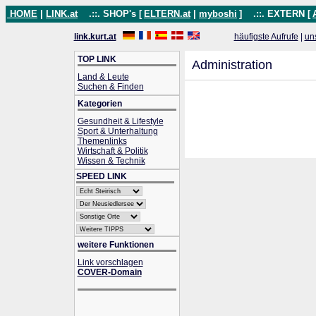
HOME
|
LINK.at
.::. SHOP's [
ELTERN.at
|
myboshi
]
.::. EXTERN [
link.kurt.at
häufigste Aufrufe
|
un
TOP LINK
Administration
Land & Leute
Suchen & Finden
Kategorien
Gesundheit & Lifestyle
Sport & Unterhaltung
Themenlinks
Wirtschaft & Politik
Wissen & Technik
SPEED LINK
weitere Funktionen
Link vorschlagen
COVER-Domain