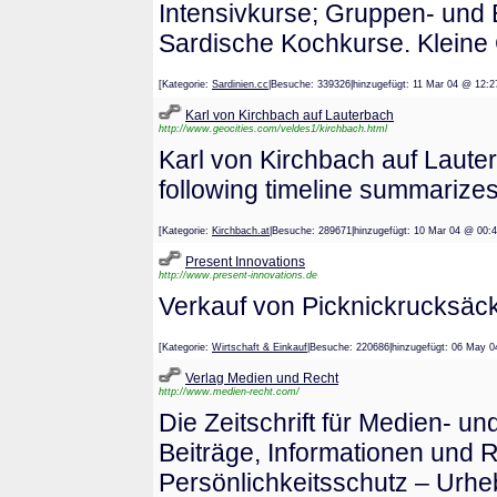
Intensivkurse; Gruppen- und 
Sardische Kochkurse. Kleine
[Kategorie:
Sardinien.cc
|Besuche: 339326|hinzugefügt: 11 Mar 04 @
Karl von Kirchbach auf Lauterbach
http://www.geocities.com/veldes1/kirchbach.html
Karl von Kirchbach auf Laut
following timeline summarizes
[Kategorie:
Kirchbach.at
|Besuche: 289671|hinzugefügt: 10 Mar 04 @
Present Innovations
http://www.present-innovations.de
Verkauf von Picknickrucksäck
[Kategorie:
Wirtschaft & Einkauf
|Besuche: 220686|hinzugefügt: 06 M
Verlag Medien und Recht
http://www.medien-recht.com/
Die Zeitschrift für Medien- un
Beiträge, Informationen und
Persönlichkeitsschutz – Urh