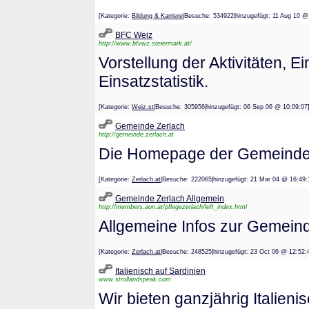
[Kategorie:
Bildung & Karriere
|Besuche: 534922|hinzugefügt: 11 Aug 
BFC Weiz
http://www.bfvwz.steiermark.at/
Vorstellung der Aktivitäten, 
Einsatzstatistik.
[Kategorie:
Weiz.st
|Besuche: 305956|hinzugefügt: 06 Sep 06 @ 10:
Gemeinde Zerlach
http://gemeinde.zerlach.at
Die Homepage der Gemeinde 
[Kategorie:
Zerlach.at
|Besuche: 222065|hinzugefügt: 21 Mar 04 @ 1
Gemeinde Zerlach Allgemein
http://members.aon.at/pflegezerlach/left_index.html
Allgemeine Infos zur Gemein
[Kategorie:
Zerlach.at
|Besuche: 248525|hinzugefügt: 23 Oct 06 @ 1
Italienisch auf Sardinien
www.strollandspeak.com
Wir bieten ganzjährig Italien