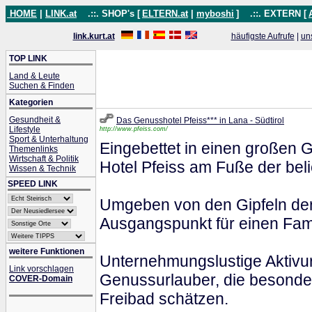
HOME
|
LINK.at
.::. SHOP's [
ELTERN.at
|
myboshi
]
.::. EXTERN [
link.kurt.at
häufigste Aufrufe
|
un
TOP LINK
Land & Leute
Suchen & Finden
Kategorien
Gesundheit &
Das Genusshotel Pfeiss*** in Lana - Südtirol
Lifestyle
http://www.pfeiss.com/
Sport & Unterhaltung
Eingebettet in einen großen 
Themenlinks
Wirtschaft & Politik
Hotel Pfeiss am Fuße der bel
Wissen & Technik
SPEED LINK
Umgeben von den Gipfeln der 
Ausgangspunkt für einen Fami
weitere Funktionen
Unternehmungslustige Aktivur
Link vorschlagen
Genussurlauber, die besonder
COVER-Domain
Freibad schätzen.