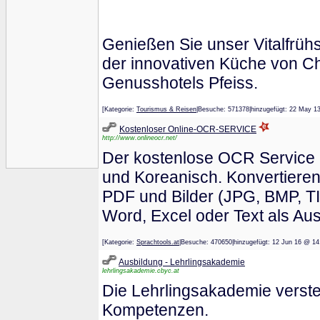
Genießen Sie unser Vitalfrü
der innovativen Küche von C
Genusshotels Pfeiss.
[Kategorie:
Tourismus & Reisen
|Besuche: 571378|hinzugefügt: 22 M
Kostenloser Online-OCR-SERVICE
http://www.onlineocr.net/
Der kostenlose OCR Service u
und Koreanisch. Konvertieren
PDF und Bilder (JPG, BMP, TI
Word, Excel oder Text als Au
[Kategorie:
Sprachtools.at
|Besuche: 470650|hinzugefügt: 12 Jun 16 
Ausbildung - Lehrlingsakademie
lehrlingsakademie.cbyc.at
Die Lehrlingsakademie versteh
Kompetenzen.