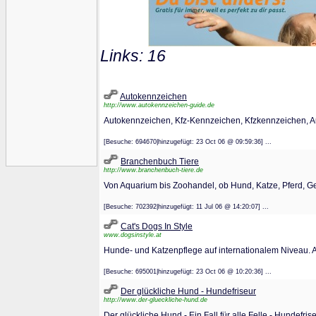
Links: 16
Autokennzeichen
http://www.autokennzeichen-guide.de
Autokennzeichen, Kfz-Kennzeichen, Kfzkennzeichen, 
[Besuche: 694670|hinzugefügt: 23 Oct 06 @ 09:59:36] ...
Branchenbuch Tiere
http://www.branchenbuch-tiere.de
Von Aquarium bis Zoohandel, ob Hund, Katze, Pferd, Gef
[Besuche: 702392|hinzugefügt: 11 Jul 06 @ 14:20:07] ...
Cat's Dogs In Style
www.dogsinstyle.at
Hunde- und Katzenpflege auf internationalem Niveau. A
[Besuche: 695001|hinzugefügt: 23 Oct 06 @ 10:20:36] ...
Der glückliche Hund - Hundefriseur
http://www.der-glueckliche-hund.de
Der glückliche Hund - Ein Fall für alle Felle - Hundefri