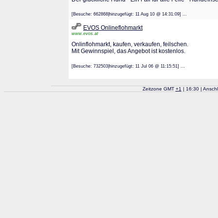
[Besuche: 662868|hinzugefügt: 11 Aug 10 @ 14:31:09] ...
EVOS Onlineflohmarkt
www.evos.at
Onlinflohmarkt, kaufen, verkaufen, feilschen.
Mit Gewinnspiel, das Angebot ist kostenlos.
[Besuche: 732503|hinzugefügt: 11 Jul 06 @ 11:15:51] ...
Zeitzone GMT
+
1
| 16:30 | Ansch