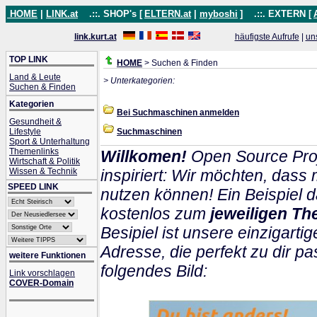
HOME
|
LINK.at
.::. SHOP's [
ELTERN.at
|
myboshi
]
.::. EXTERN [
link.kurt.at
häufigste Aufrufe
|
un
TOP LINK
HOME
> Suchen & Finden
Land & Leute
> Unterkategorien:
Suchen & Finden
Kategorien
Bei Suchmaschinen anmelden
Gesundheit &
Lifestyle
Suchmaschinen
Sport & Unterhaltung
Themenlinks
Willkomen!
Open Source Proj
Wirtschaft & Politik
Wissen & Technik
inspiriert: Wir möchten, das
SPEED LINK
nutzen können! Ein Beispiel d
kostenlos zum
jeweiligen Th
Besipiel ist unsere einzigartig
Adresse, die perfekt zu dir pa
weitere Funktionen
folgendes Bild:
Link vorschlagen
COVER-Domain