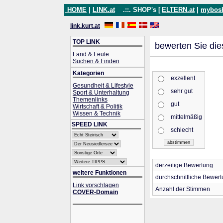
HOME
|
LINK.at
.::. SHOP's [
ELTERN.at
|
mybos
link.kurt.at
TOP LINK
bewerten Sie die
Land & Leute
Suchen & Finden
Kategorien
exzellent
Gesundheit & Lifestyle
sehr gut
Sport & Unterhaltung
Themenlinks
gut
Wirtschaft & Politik
Wissen & Technik
mittelmäßig
SPEED LINK
schlecht
derzeitige Bewertung
weitere Funktionen
durchschnittliche Bewer
Link vorschlagen
Anzahl der Stimmen
COVER-Domain