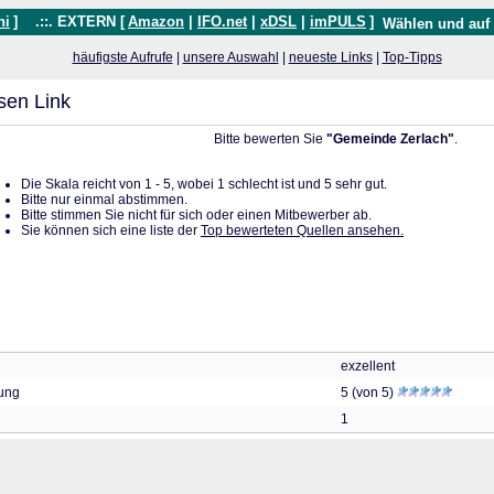
hi
]
.::. EXTERN [
Amazon
|
IFO.net
|
xDSL
|
imPULS
]
Wählen und auf
häufigste Aufrufe
|
unsere Auswahl
|
neueste Links
|
Top-Tipps
sen Link
Bitte bewerten Sie
"Gemeinde Zerlach"
.
Die Skala reicht von 1 - 5, wobei 1 schlecht ist und 5 sehr gut.
Bitte nur einmal abstimmen.
Bitte stimmen Sie nicht für sich oder einen Mitbewerber ab.
Sie können sich eine liste der
Top bewerteten Quellen ansehen.
exzellent
tung
5 (von 5)
1