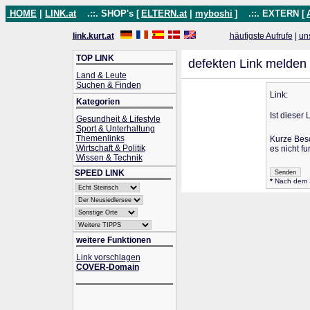
HOME
|
LINK.at
.::. SHOP's [
ELTERN.at
|
myboshi
]
.::. EXTERN [
link.kurt.at
häufigste Aufrufe
|
un
TOP LINK
defekten Link melden
Land & Leute
Suchen & Finden
Link:
Kategorien
Ist dieser 
Gesundheit & Lifestyle
Sport & Unterhaltung
Themenlinks
Kurze Bes
Wirtschaft & Politik
es nicht fu
Wissen & Technik
SPEED LINK
*
Nach dem Se
weitere Funktionen
Link vorschlagen
COVER-Domain