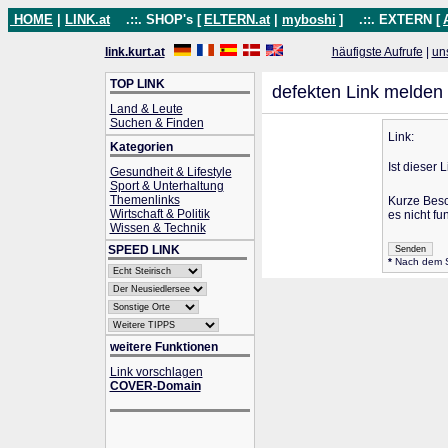
HOME
|
LINK.at
.::. SHOP's [
ELTERN.at
|
myboshi
]
.::. EXTERN [
link.kurt.at
häufigste Aufrufe
|
un
TOP LINK
defekten Link melden
Land & Leute
Suchen & Finden
Link:
Kategorien
Ist dieser 
Gesundheit & Lifestyle
Sport & Unterhaltung
Themenlinks
Kurze Bes
Wirtschaft & Politik
es nicht fun
Wissen & Technik
SPEED LINK
*
Nach dem Se
weitere Funktionen
Link vorschlagen
COVER-Domain