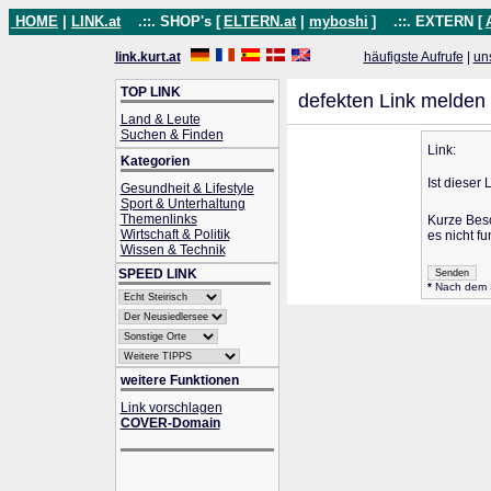
HOME
|
LINK.at
.::. SHOP's [
ELTERN.at
|
myboshi
]
.::. EXTERN [
link.kurt.at
häufigste Aufrufe
|
un
TOP LINK
defekten Link melden
Land & Leute
Suchen & Finden
Link:
Kategorien
Ist dieser 
Gesundheit & Lifestyle
Sport & Unterhaltung
Themenlinks
Kurze Bes
Wirtschaft & Politik
es nicht fu
Wissen & Technik
SPEED LINK
*
Nach dem Se
weitere Funktionen
Link vorschlagen
COVER-Domain