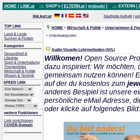
HOME
|
LINK.at
.::. SHOP's [
ELTERN.at
|
myboshi
]
.::. EXTERN [
link.kurt.at
häufigste Aufrufe
|
un
TOP LINK
HOME
>
Wirtschaft & Politik
>
Unternehmen & Fin
Land & Leute
> Unterkategorien:
Suchen & Finden
Kategorien
Audio-Visuelle-Lehrmethoden (AVL)
Gesundheit &
Willkomen!
Open Source Proj
Lifestyle
Sport & Unterhaltung
dazu inspiriert: Wir möchten
Themenlinks
Wirtschaft & Politik
gemeinsam nutzen können! Ein
Wissen & Technik
auf der du kostenlos zum
jew
SPEED LINK
anderes Besipiel ist unsere ei
persönliche eMail Adresse, di
oder klicke auf folgendes Bild
weitere Funktionen
Link vorschlagen
COVER-Domain