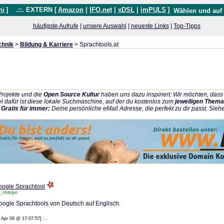
hi
]
.::. EXTERN [
Amazon
|
IFO.net
|
xDSL
|
imPULS
]
Wählen und auf
häufigste Aufrufe
|
unsere Auswahl
|
neueste Links
|
Top-Tipps
chnik
>
Bildung & Karriere
> Sprachtools.at
rojekte und die
Open Source Kultur
haben uns dazu inspiriert: Wir möchten, da
l dafür ist diese lokale Suchmaschine, auf der du kostenlos zum
jeweiligen Thema
:
Gratis für immer:
Deine persönliche eMail Adresse, die perfekt zu dir passt. Sieh
oogle Sprachtool
e_t#de|en
oogle Sprachtools von Deutsch auf Englisch.
: 15 Apr 09 @ 17:07:57] ...