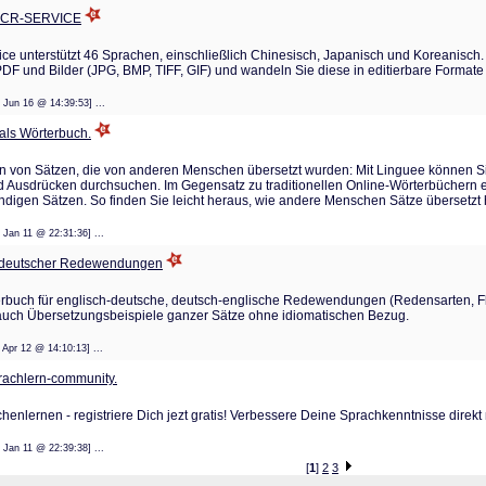
-OCR-SERVICE
ce unterstützt 46 Sprachen, einschließlich Chinesisch, Japanisch und Koreanisch
PDF und Bilder (JPG, BMP, TIFF, GIF) und wandeln Sie diese in editierbare Formate
: 12 Jun 16 @ 14:39:53] ...
 als Wörterbuch.
n von Sätzen, die von anderen Menschen übersetzt wurden: Mit Linguee können Si
 Ausdrücken durchsuchen. Im Gegensatz zu traditionellen Online-Wörterbüchern 
ständigen Sätzen. So finden Sie leicht heraus, wie andere Menschen Sätze übersetzt
: 25 Jan 11 @ 22:31:36] ...
h/deutscher Redewendungen
rbuch für englisch-deutsche, deutsch-englische Redewendungen (Redensarten, Flos
auch Übersetzungsbeispiele ganzer Sätze ohne idiomatischen Bezug.
: 18 Apr 12 @ 14:10:13] ...
prachlern-community.
nlernen - registriere Dich jezt gratis! Verbessere Deine Sprachkenntnisse direkt
: 25 Jan 11 @ 22:39:38] ...
[
1
]
2
3